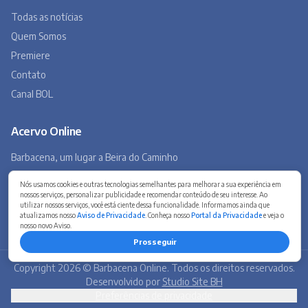
A história de Barbacena em fotos antigas
Museu Virtual
Museu do Tropeirismo
Copyright 2026 © Barbacena Online. Todos os direitos reservados.
Desenvolvido por
Studio Site BH
Preferências de privacidade
Nós usamos cookies e outras tecnologias semelhantes para melhorar a sua experiência em
nossos serviços, personalizar publicidade e recomendar conteúdo de seu interesse. Ao
utilizar nossos serviços, você está ciente dessa funcionalidade. Informamos ainda que
atualizamos nosso
Aviso de Privacidade
. Conheça nosso
Portal da Privacidade
e veja o
nosso novo Aviso.
Prosseguir