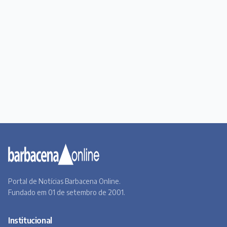
Portal de Notícias Barbacena Online.
Fundado em 01 de setembro de 2001.
Institucional
Todas as notícias
Quem Somos
Premiere
Contato
Canal BOL
Acervo Online
Barbacena, um lugar a Beira do Caminho