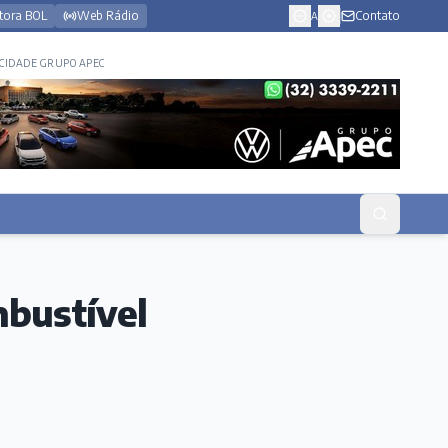
tora BOL
Web Rádio
Contato
A
CIDADE GRUPO APEC
mbustível