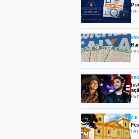
Pro
Há 7
VAR
Bar
Há 8
REG
Jus
açã
Há 1
CUL
Fes
Há 1