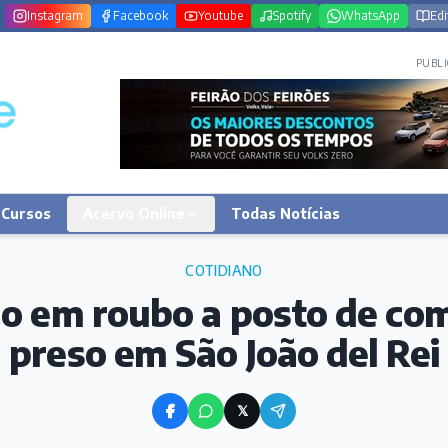
Instagram
Facebook
Youtube
Spotify
WhatsApp
Edi
PUBLI
Cursos
Acervo Online
Todas Notícias
COTIDIANO
o em roubo a posto de co
preso em São João del Rei
𝕏