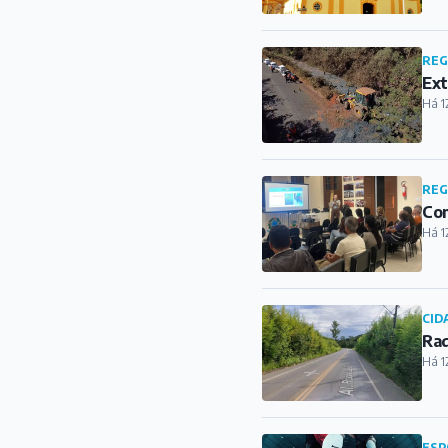
REG
Ext
Há 1
REG
Com
Há 1
CID
Rad
Há 1
ESP