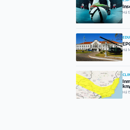
Ins
Há 1
ED
EPC
Há 1
CLI
Inm
km
Há 1