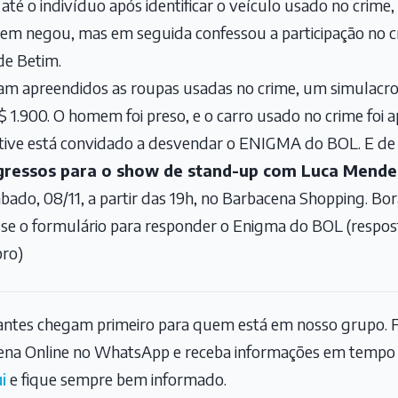
u até o indivíduo após identificar o veículo usado no cri
omem negou, mas em seguida confessou a participação no 
de Betim.
am apreendidos as roupas usadas no crime, um simulacr
R$ 1.900. O homem foi preso, e o carro usado no crime foi 
tive está convidado a desvendar o ENIGMA do BOL. E de
gressos para o show de stand-up com Luca Mendes 
ado, 08/11, a partir das 19h, no Barbacena Shopping. Bora
sse o formulário para responder o Enigma do BOL (respost
bro)
tantes chegam primeiro para quem está em nosso grupo. F
na Online no WhatsApp e receba informações em tempo r
i
e fique sempre bem informado.