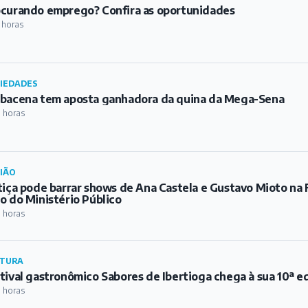
curando emprego? Confira as oportunidades
 horas
IEDADES
bacena tem aposta ganhadora da quina da Mega-Sena
 horas
IÃO
tiça pode barrar shows de Ana Castela e Gustavo Mioto na 
o do Ministério Público
1 horas
TURA
tival gastronômico Sabores de Ibertioga chega à sua 10ª e
1 horas