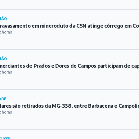
IÃO
ravasamento em mineroduto da CSN atinge córrego em C
2 horas
IÃO
erciantes de Prados e Dores de Campos participam de ca
2 horas
ADE
ares são retirados da MG-338, entre Barbacena e Campoli
2 horas
ORTE