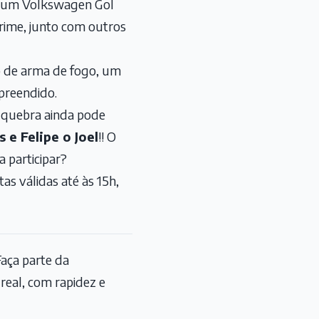
me, um Volkswagen Gol
crime, junto com outros
o de arma de fogo, um
apreendido.
 quebra ainda pode
e Felipe o Joel
!! O
 participar?
as válidas até às 15h,
aça parte da
eal, com rapidez e