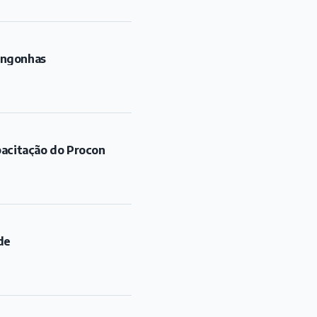
ongonhas
pacitação do Procon
de