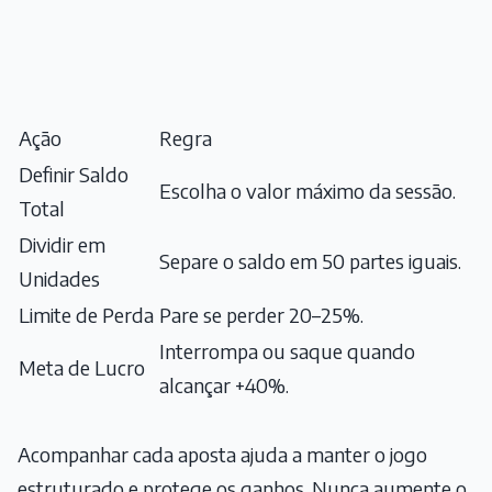
Ação
Regra
Definir Saldo
Escolha o valor máximo da sessão.
Total
Dividir em
Separe o saldo em 50 partes iguais.
Unidades
Limite de Perda
Pare se perder 20–25%.
Interrompa ou saque quando
Meta de Lucro
alcançar +40%.
Acompanhar cada aposta ajuda a manter o jogo
estruturado e protege os ganhos. Nunca aumente o