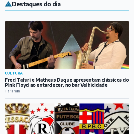
Destaques do dia
CULTURA
Fred Tafuri e Matheus Duque apresentam clássicos do
Pink Floyd ao entardecer, no bar Velhicidade
Há 11 min