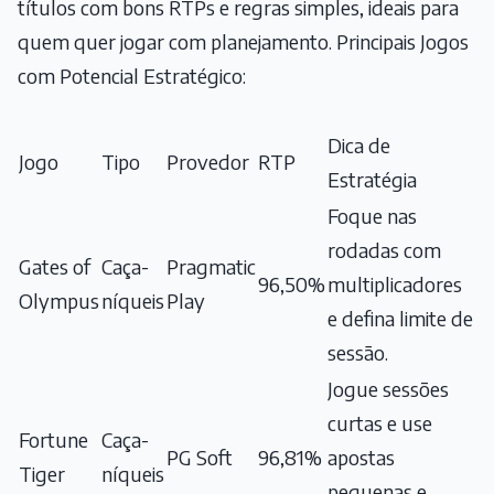
títulos com bons RTPs e regras simples, ideais para
quem quer jogar com planejamento. Principais Jogos
com Potencial Estratégico:
Dica de
Jogo
Tipo
Provedor
RTP
Estratégia
Foque nas
rodadas com
Gates of
Caça-
Pragmatic
96,50%
multiplicadores
Olympus
níqueis
Play
e defina limite de
sessão.
Jogue sessões
curtas e use
Fortune
Caça-
PG Soft
96,81%
apostas
Tiger
níqueis
pequenas e