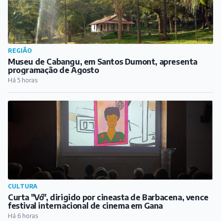
REGIÃO
Museu de Cabangu, em Santos Dumont, apresenta
programação de Agosto
Há 5 horas
CULTURA
Curta "Vó", dirigido por cineasta de Barbacena, vence
festival internacional de cinema em Gana
Há 6 horas