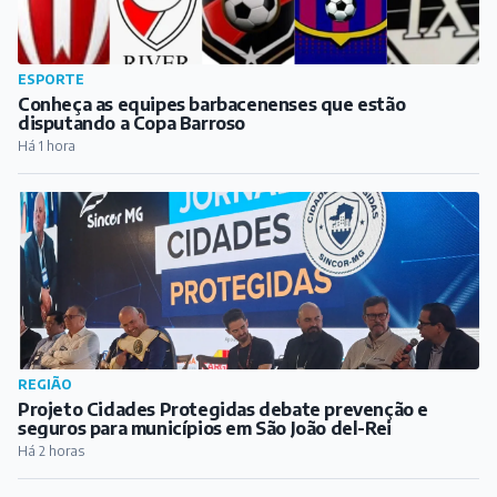
ESPORTE
Conheça as equipes barbacenenses que estão
disputando a Copa Barroso
Há 1 hora
REGIÃO
Projeto Cidades Protegidas debate prevenção e
seguros para municípios em São João del-Rei
Há 2 horas