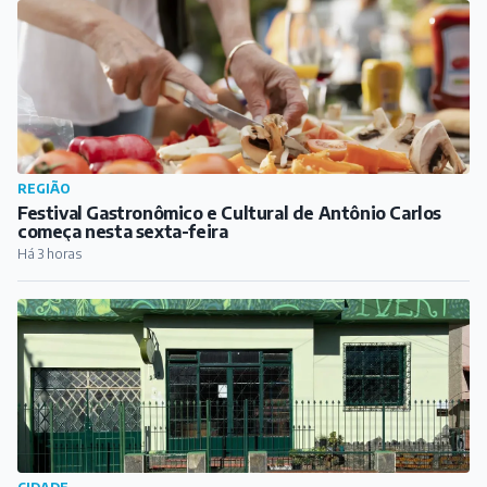
REGIÃO
Festival Gastronômico e Cultural de Antônio Carlos
começa nesta sexta-feira
Há 3 horas