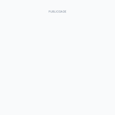
PUBLICIDADE