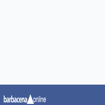
Portal de Notícias Barbacena Online.
Fundado em 01 de setembro de 2001.
Institucional
Todas as notícias
Quem Somos
Premiere
Contato