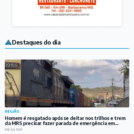
REGIÃO
Homem é resgatado após se deitar nos trilhos e trem
da MRS precisar fazer parada de emergência em
Santos Dumont
Há 44 min
ARTICULISTAS
Meu Pai, meu herói
Há 1 hora