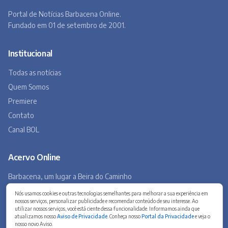
Canal BOL
Acervo Online
Barbacena, um lugar a Beira do Caminho
A história de Barbacena em fotos antigas
Museu Virtual
Museu do Tropeirismo
Copyright 2026 © Barbacena Online. Todos os direitos reservados.
Desenvolvido por
Studio Site BH
Preferências de privacidade
Nós usamos cookies e outras tecnologias semelhantes para melhorar a sua experiência em
nossos serviços, personalizar publicidade e recomendar conteúdo de seu interesse. Ao
utilizar nossos serviços, você está ciente dessa funcionalidade. Informamos ainda que
atualizamos nosso
Aviso de Privacidade
. Conheça nosso
Portal da Privacidade
e veja o
nosso novo Aviso.