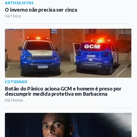
COTIDIANO
Botão do Pânico aciona GCM e homem é preso por
descumprir medida protetiva em Barbacena
Há 3 horas
ESPORTE
Natural de Carandaí, atacante Jajá marca no empate
entre Remo e Atlético-MG pelo Brasileirão
Há 13 horas