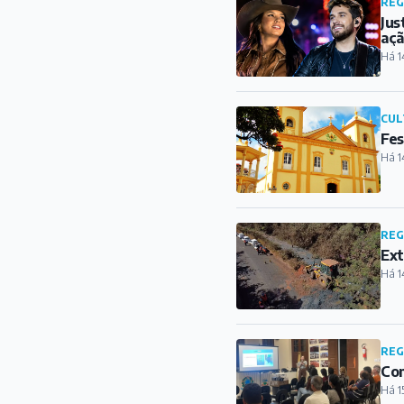
REG
Jus
açã
Há 1
CUL
Fes
Há 1
REG
Ext
Há 1
REG
Com
Há 1