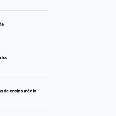
de
rlos
as de ensino médio