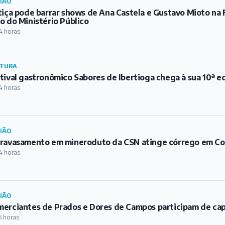
IÃO
tiça pode barrar shows de Ana Castela e Gustavo Mioto na 
o do Ministério Público
4 horas
TURA
tival gastronômico Sabores de Ibertioga chega à sua 10ª e
4 horas
IÃO
ravasamento em mineroduto da CSN atinge córrego em C
4 horas
IÃO
erciantes de Prados e Dores de Campos participam de ca
5 horas