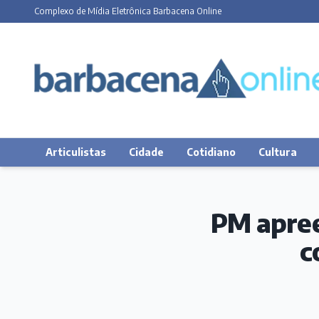
Complexo de Mídia Eletrônica Barbacena Online
Articulistas
Cidade
Cotidiano
Cultura
PM apree
c