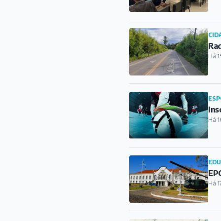
CID
Rad
Há 1
ESP
Ins
Há 1
ED
EPC
Há 1