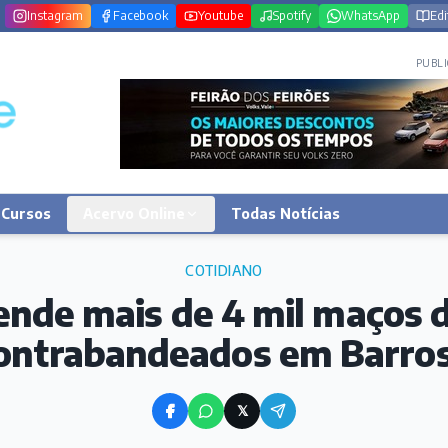
Instagram
Facebook
Youtube
Spotify
WhatsApp
Edi
PUBLI
Cursos
Acervo Online
Todas Notícias
COTIDIANO
nde mais de 4 mil maços d
ontrabandeados em Barro
𝕏