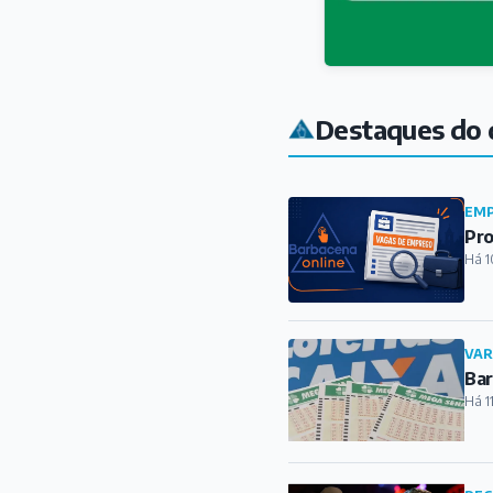
Destaques do 
EMP
Pro
Há 1
VAR
Bar
Há 1