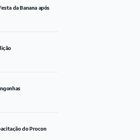
Festa da Banana após
dição
ongonhas
pacitação do Procon