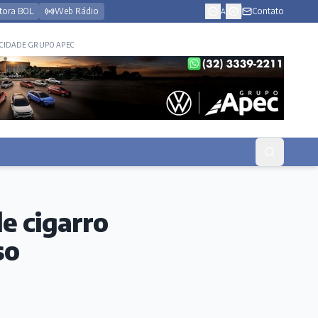
tora BOL
Web Rádio
Contato
A
CIDADE GRUPO APEC
e cigarro
so