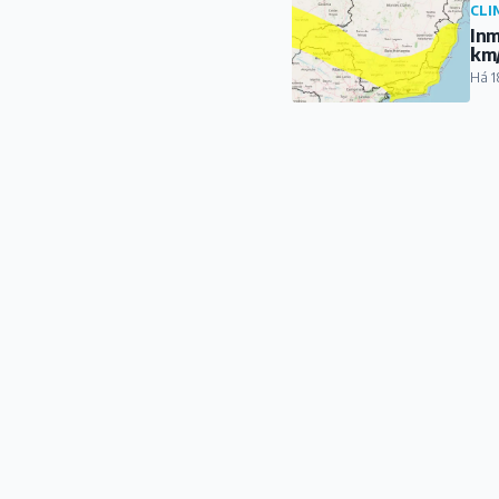
CLI
Inm
km
Há 1