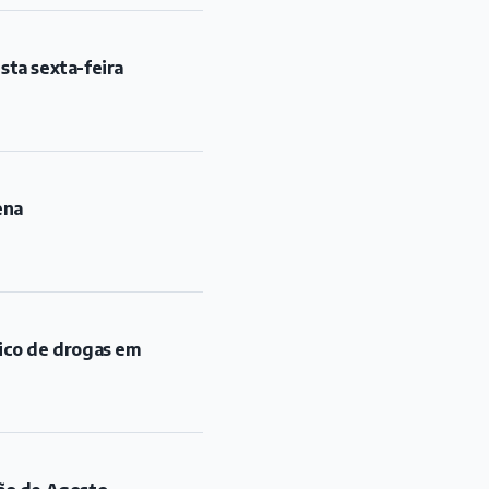
sta sexta-feira
ena
fico de drogas em