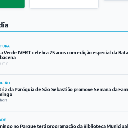
dia
TURA
a Verde IVERT celebra 25 anos com edição especial da Bat
rbacena
4 min
IGIÃO
riz da Paróquia de São Sebastião promove Semana da Famíl
mingo
 hora
ADE
ingo no Parque terá programação da Biblioteca Municipa