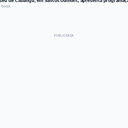
eu de Cabangu, em Santos Dumont, apresenta programaç
 horas
PUBLICIDADE