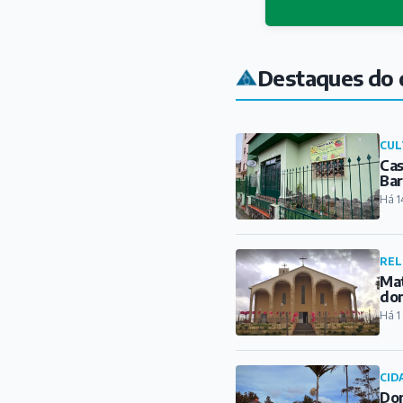
Destaques do 
CUL
Cas
Ba
Há 1
REL
Mat
do
Há 1
CID
Dom