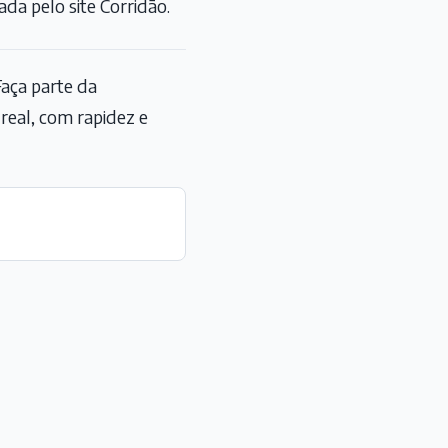
zada pelo site
Corridão
.
aça parte da
eal, com rapidez e