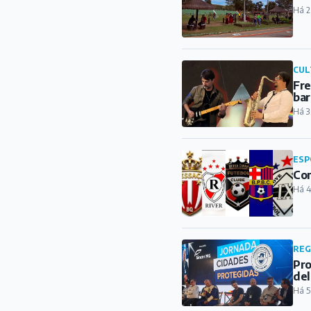
Há 2
CUL
Fre
bar
Há 3
ESP
Con
Há 4
REG
Pro
del
Há 5