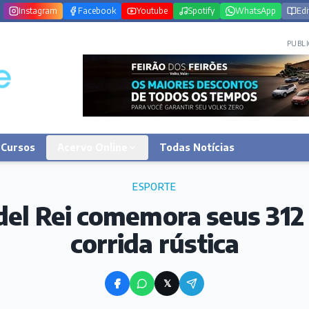
Instagram
Facebook
Youtube
Spotify
WhatsApp
Edi
PUBLI
Cursos
Acervo Online
Todas Notícias
ESPORTE
 del Rei comemora seus 312
corrida rústica
𝕏