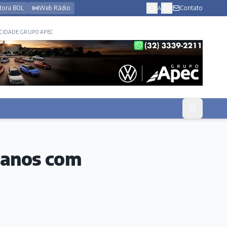
tora BOL
Web Rádio
Contato
A
CIDADE GRUPO APEC
 anos com