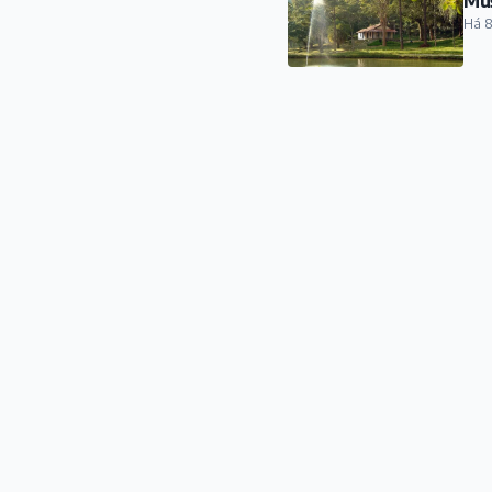
Mus
Há 8