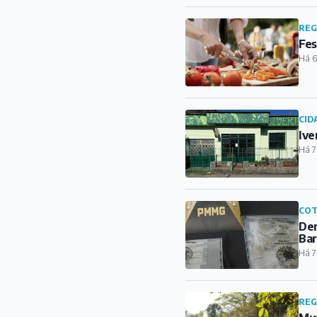
REG
Fes
Há 6
CID
Ive
Há 7
COT
Den
Ba
Há 7
REG