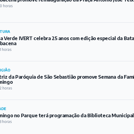
IGIÃO
riz da Paróquia de São Sebastião promove Semana da Famíl
mingo
2 horas
ADE
ingo no Parque terá programação da Biblioteca Municipa
3 horas
TURA
d Tafuri e Matheus Duque apresentam clássicos do Pink Fl
 Velhicidade
 dia
ORTE
heça as equipes barbacenenses que estão disputando a C