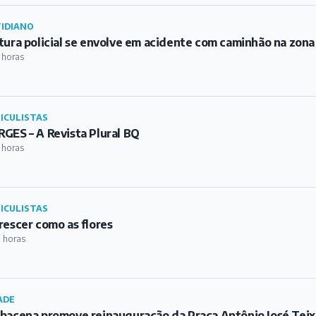
 horas
ICULISTAS
rescer como as flores
 horas
ADE
bacena promove reinauguração da Praça Antônio José Teix
0 horas
TURA
a Verde IVERT celebra 25 anos com edição especial da Bat
rbacena
1 horas