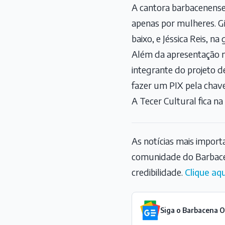
A cantora barbacenens
apenas por mulheres. G
baixo, e Jéssica Reis, na 
Além da apresentação m
integrante do projeto d
fazer um PIX pela chav
A Tecer Cultural fica n
As notícias mais impor
comunidade do Barbace
credibilidade.
Clique aqu
Siga o Barbacena 