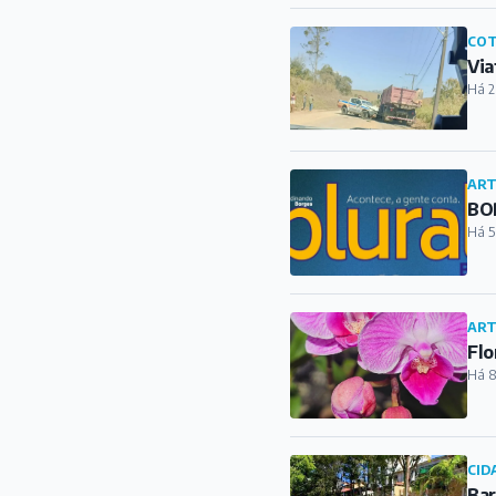
Há 5
ART
Flo
Há 8
CID
Bar
Há 2
CUL
Cas
Ba
Há 2