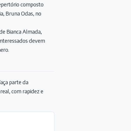
epertório composto
ia, Bruna Odas, no
 de Bianca Almada,
s interessados devem
ero.
aça parte da
eal, com rapidez e