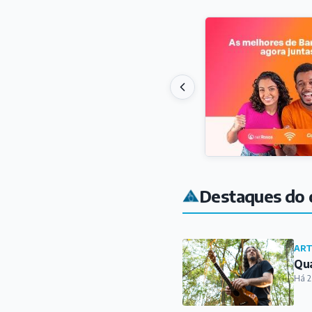
Destaques do 
ART
Qua
Há 2
COT
Via
Há 2
ART
BOR