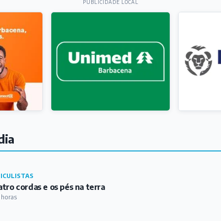
PUBLICIDADE LOCAL
dia
ICULISTAS
tro cordas e os pés na terra
 horas
IDIANO
tura policial se envolve em acidente com caminhão na zona
 horas
ICULISTAS
GES – A Revista Plural BQ