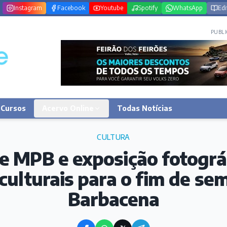
Instagram
Facebook
Youtube
Spotify
WhatsApp
Edi
PUBLI
Cursos
Acervo Online
Todas Notícias
CULTURA
 MPB e exposição fotográ
culturais para o fim de s
Barbacena