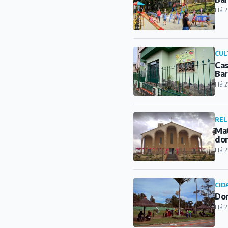
REL
Mat
do
Há 2
CID
Dom
Há 2
CUL
Fre
bar
Há 1
ESP
Con