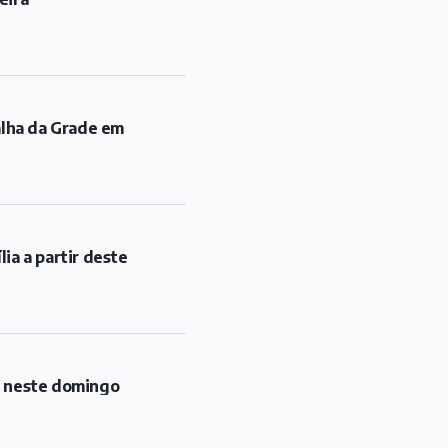
ia a partir deste
l neste domingo
oyd ao entardecer, no
opa Barroso