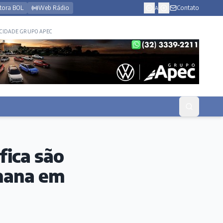
tora BOL
Web Rádio
Contato
A
CIDADE GRUPO APEC
fica são
emana em