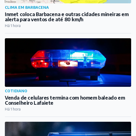
COTIDIANO
Venda de celulares termina com homem baleado em
Conselheiro Lafaiete
Há 1 hora
COTIDIANO
Em Santos Dumont, dupla é presa com maconha, crack
e cocaína
Há 1 hora