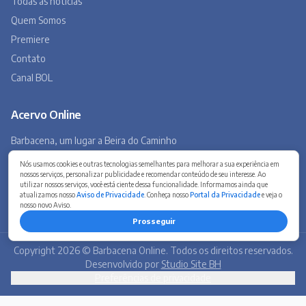
Museu Virtual
Museu do Tropeirismo
Copyright 2026 © Barbacena Online. Todos os direitos reservados.
Desenvolvido por
Studio Site BH
Preferências de privacidade
Nós usamos cookies e outras tecnologias semelhantes para melhorar a sua experiência em
nossos serviços, personalizar publicidade e recomendar conteúdo de seu interesse. Ao
utilizar nossos serviços, você está ciente dessa funcionalidade. Informamos ainda que
atualizamos nosso
Aviso de Privacidade
. Conheça nosso
Portal da Privacidade
e veja o
nosso novo Aviso.
Prosseguir