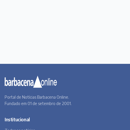
Portal de Notícias Barbacena Online.
Fundado em 01 de setembro de 2001.
Institucional
Todas as notícias
Quem Somos
Premiere
Contato
Canal BOL
Acervo Online
Barbacena, um lugar a Beira do Caminho
A história de Barbacena em fotos antigas