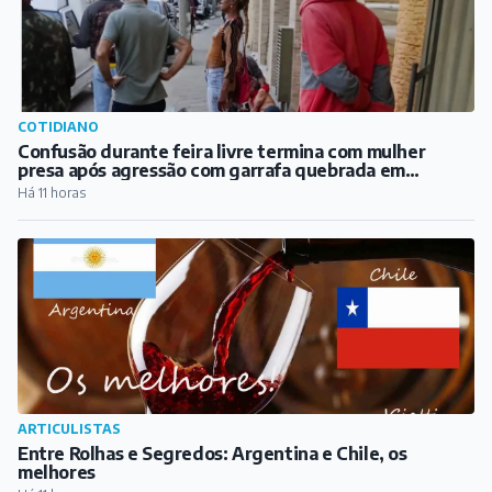
COTIDIANO
Confusão durante feira livre termina com mulher
presa após agressão com garrafa quebrada em
Barbacena
Há 11 horas
ARTICULISTAS
Entre Rolhas e Segredos: Argentina e Chile, os
melhores