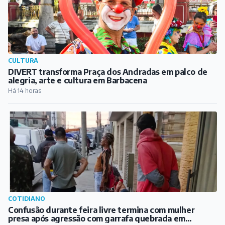
COTIDIANO
Confusão durante feira livre termina com mulher
presa após agressão com garrafa quebrada em
Barbacena
Há 16 horas
ARTICULISTAS
Entre Rolhas e Segredos: Argentina e Chile, os