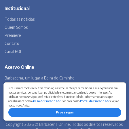
Barbacena, um lugar a Beira do Caminho
A história de Barbacena em fotos antigas
Museu Virtual
Museu do Tropeirismo
Copyright 2026 © Barbacena Online. Todos os direitos reservados.
Desenvolvido por
Studio Site BH
Preferências de privacidade
Nós usamos cookies e outras tecnologias semelhantes para melhorar a sua experiência em
nossos serviços, personalizar publicidade e recomendar conteúdo de seu interesse. Ao
utilizar nossos serviços, você está ciente dessa funcionalidade. Informamos ainda que
atualizamos nosso
Aviso de Privacidade
. Conheça nosso
Portal da Privacidade
e veja o
nosso novo Aviso.
Prosseguir