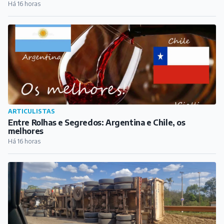
melhores
Há 16 horas
COTIDIANO
Carreta tomba na BR-040, em Congonhas, na tarde
deste sábado
Há 17 horas
PUBLICIDADE