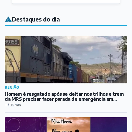
REGIÃO
Homem é resgatado após se deitar nos trilhos e trem
da MRS precisar fazer parada de emergência em
Santos Dumont
Há 36 min
ARTICULISTAS
Meu Pai, meu herói
Há 1 hora