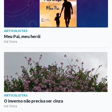
ARTICULISTAS
O inverno não precisa ser cinza
Há 1 hora
COTIDIANO
Botão do Pânico aciona GCM e homem é preso por
descumprir medida protetiva em Barbacena