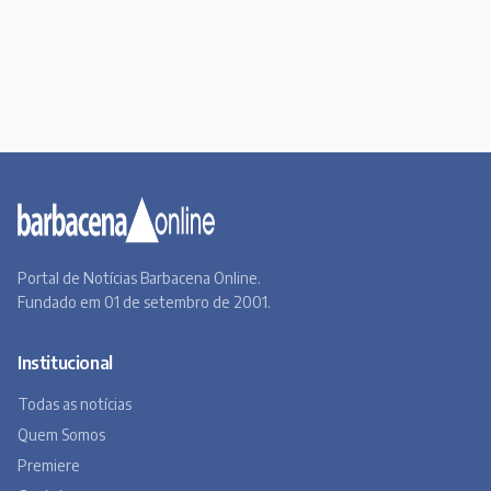
Portal de Notícias Barbacena Online.
Fundado em 01 de setembro de 2001.
Institucional
Todas as notícias
Quem Somos
Premiere
Contato
Canal BOL
Acervo Online
Barbacena, um lugar a Beira do Caminho
A história de Barbacena em fotos antigas
Museu Virtual
Museu do Tropeirismo