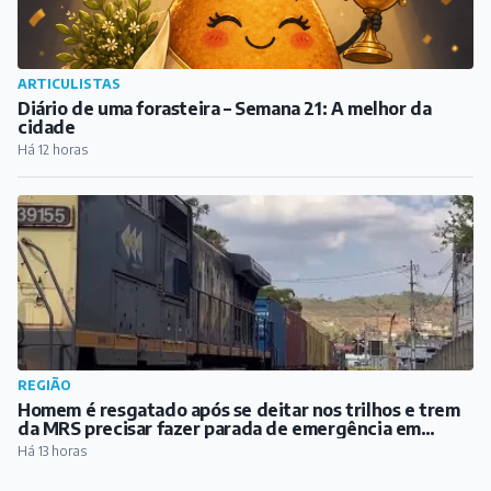
REGIÃO
Homem é resgatado após se deitar nos trilhos e trem
da MRS precisar fazer parada de emergência em
Santos Dumont
Há 13 horas
PUBLICIDADE