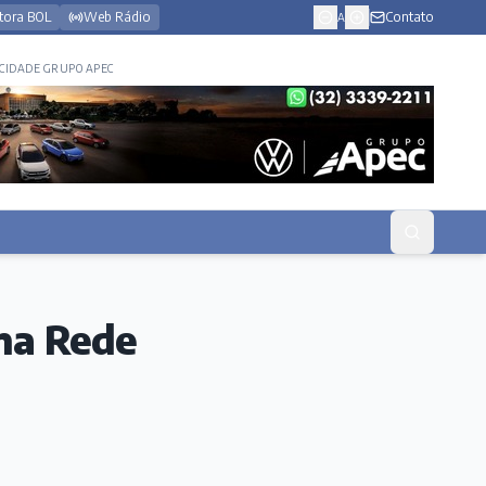
tora BOL
Web Rádio
Contato
A
CIDADE GRUPO APEC
 na Rede