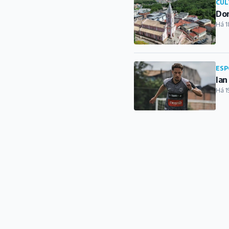
CUL
Dor
Há 1
ESP
Ian
Há 1