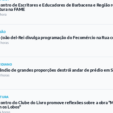
ontro de Escritores e Educadores de Barbacena e Região re
tura na FAME
 hora
IÃO
 João del-Rei divulga programação do Fecomércio na Rua c
 horas
IDIANO
êndio de grandes proporções destrói andar de prédio em S
3 horas
TURA
ontro do Clube do Livro promove reflexões sobre a obra 
 os Lobos"
4 horas