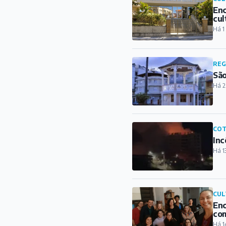
Enc
cul
Há 1
REG
São
Há 2
COT
Inc
Há 1
CUL
Enc
com
Há 1