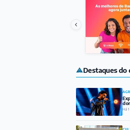
Destaques do 
AG
Exp
do
Há 1
CUL