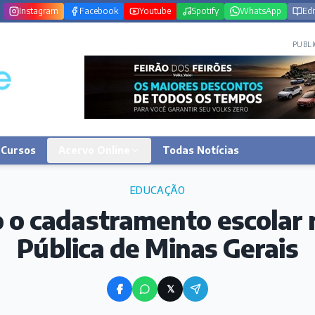
Instagram
Facebook
Youtube
Spotify
WhatsApp
Edi
PUBLI
Cursos
Acervo Online
Todas Notícias
EDUCAÇÃO
o o cadastramento escolar
Pública de Minas Gerais
𝕏