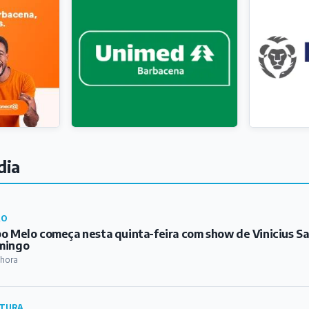
dia
RO
o Melo começa nesta quinta-feira com show de Vinicius S
mingo
 hora
TURA