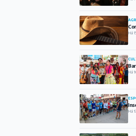
AG
Con
Há 1
CUL
Bar
Há 1
ESP
Ins
Há 1