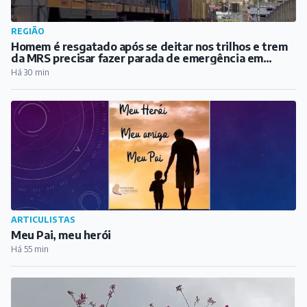
REGIÃO
Homem é resgatado após se deitar nos trilhos e trem
da MRS precisar fazer parada de emergência em
Santos Dumont
Há 30 min
ARTICULISTAS
Meu Pai, meu herói
Há 55 min