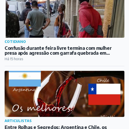
COTIDIANO
Confusão durante feira livre termina com mulher
presa após agressão com garrafa quebrada em
Barbacena
Há 15 horas
ARTICULISTAS
Entre Rolhas e Segredos: Argentina e Chile, os