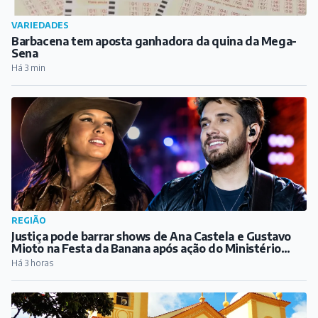
VARIEDADES
Barbacena tem aposta ganhadora da quina da Mega-
Sena
Há 3 min
REGIÃO
Justiça pode barrar shows de Ana Castela e Gustavo
Mioto na Festa da Banana após ação do Ministério
Público
Há 3 horas