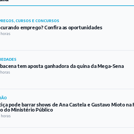
bacena tem aposta ganhadora da quina da Mega-Sena
 horas
IÃO
tiça pode barrar shows de Ana Castela e Gustavo Mioto na 
o do Ministério Público
 horas
TURA
tival gastronômico Sabores de Ibertioga chega à sua 10ª e
 horas
IÃO
ravasamento em mineroduto da CSN atinge córrego em C
 horas