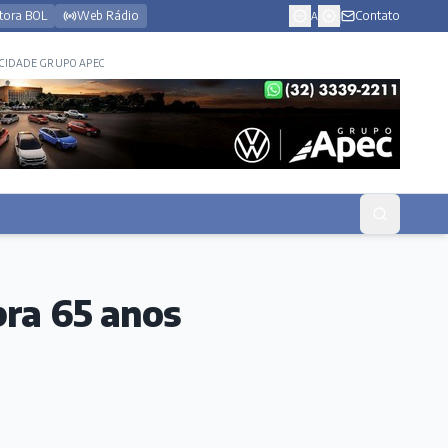
tora BOL
Web Rádio
Contato
A
CIDADE GRUPO APEC
bra 65 anos