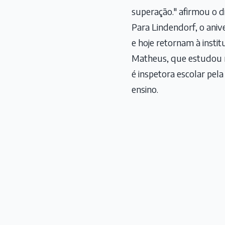
superação." afirmou o di
Para Lindendorf, o ani
e hoje retornam à insti
Matheus, que estudou n
é inspetora escolar pel
ensino.