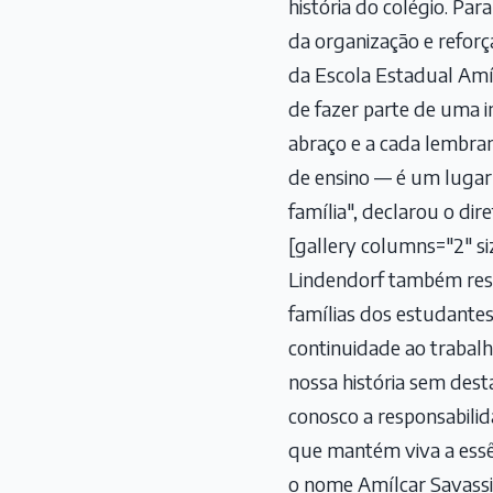
história do colégio. Pa
da organização e reforç
da Escola Estadual Amíl
de fazer parte de uma 
abraço e a cada lembra
de ensino — é um luga
família", declarou o dire
[gallery columns="2" s
Lindendorf também ress
famílias dos estudantes
continuidade ao trabalh
nossa história sem dest
conosco a responsabilid
que mantém viva a essê
o nome Amílcar Savassi.