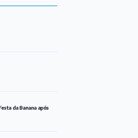
Festa da Banana após
dição
ongonhas