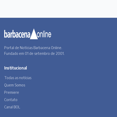
Institucional
Todas as notícias
Quem Somos
Premiere
Contato
Canal BOL
Acervo Online
Barbacena, um lugar a Beira do Caminho
A história de Barbacena em fotos antigas
Museu Virtual
Museu do Tropeirismo
Copyright 2026 © Barbacena Online. Todos os direitos reservados.
Desenvolvido por
Studio Site BH