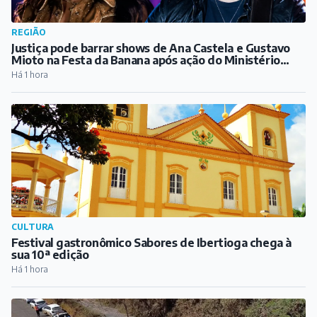
CULTURA
Festival gastronômico Sabores de Ibertioga chega à
sua 10ª edição
Há 1 hora
REGIÃO
Extravasamento em mineroduto da CSN atinge
córrego em Congonhas
Há 1 hora