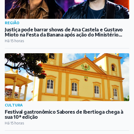
REGIÃO
Justiça pode barrar shows de Ana Castela e Gustavo
Mioto na Festa da Banana após ação do Ministério
Público
Há 15 horas
CULTURA
Festival gastronômico Sabores de Ibertioga chega à
sua 10ª edição
Há 15 horas