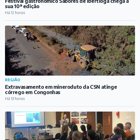
Festival gastronômico Sabores de Ibertioga chega à
sua 10ª edição
Há 12 horas
REGIÃO
Extravasamento em mineroduto da CSN atinge
córrego em Congonhas
Há 13 horas