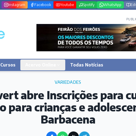
Instagram
Facebook
Youtube
Spotify
WhatsApp
Edi
PUBLI
Cursos
Acervo Online
Todas Notícias
VARIEDADES
vert abre Inscrições para c
 para crianças e adolesc
Barbacena