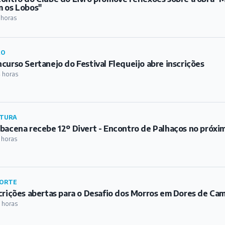
 os Lobos"
 horas
RO
curso Sertanejo do Festival Flequeijo abre inscrições
 horas
TURA
bacena recebe 12º Divert - Encontro de Palhaços no próxi
 horas
ORTE
crições abertas para o Desafio dos Morros em Dores de Ca
 horas