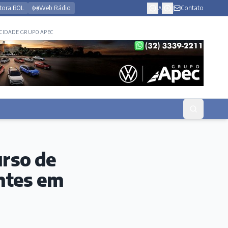
tora BOL
Web Rádio
Contato
A
CIDADE GRUPO APEC
urso de
entes em