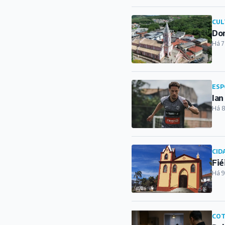
CUL
Dor
Há 7
ESP
Ian
Há 8
CID
Fié
Há 9
COT