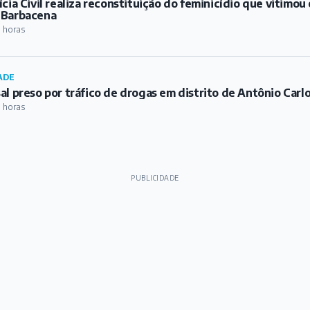
ícia Civil realiza reconstituição do feminicídio que vitimo
 Barbacena
1 horas
ADE
al preso por tráfico de drogas em distrito de Antônio Carl
1 horas
PUBLICIDADE