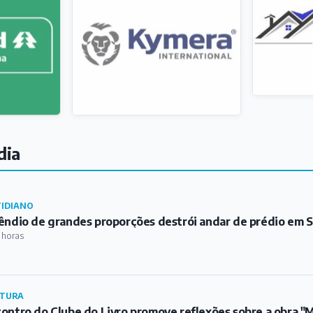
dia
IDIANO
êndio de grandes proporções destrói andar de prédio em S
 horas
TURA
ontro do Clube do Livro promove reflexões sobre a obra 