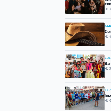
com
Há 3
AG
Con
Há 4
CUL
Bar
Há 5
ESP
Ins
Há 6