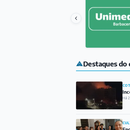
Destaques do 
COT
Inc
Há 2
CUL
Enc