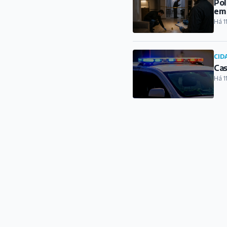
Pol
em
Há 1
CID
Cas
Há 1