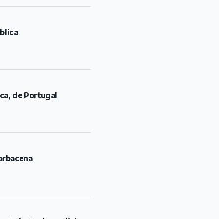
blica
rca, de Portugal
Barbacena