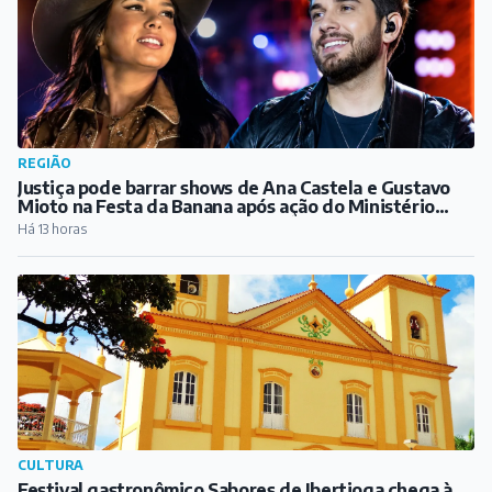
REGIÃO
Justiça pode barrar shows de Ana Castela e Gustavo
Mioto na Festa da Banana após ação do Ministério
Público
Há 13 horas
CULTURA
Festival gastronômico Sabores de Ibertioga chega à