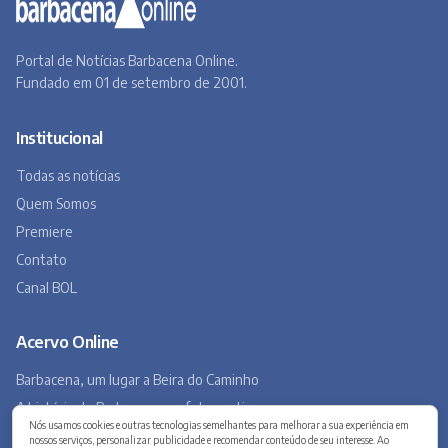
Contato
Canal BOL
Acervo Online
Barbacena, um lugar a Beira do Caminho
A história de Barbacena em fotos antigas
Museu Virtual
Museu do Tropeirismo
Copyright 2026 © Barbacena Online. Todos os direitos reservados.
Desenvolvido por
Studio Site BH
Preferências de privacidade
Nós usamos cookies e outras tecnologias semelhantes para melhorar a sua experiência em
nossos serviços, personalizar publicidade e recomendar conteúdo de seu interesse. Ao