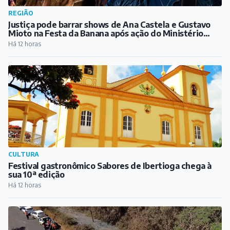
CULTURA
Festival gastronômico Sabores de Ibertioga chega à
sua 10ª edição
Há 12 horas
REGIÃO
Extravasamento em mineroduto da CSN atinge
córrego em Congonhas
Há 13 horas