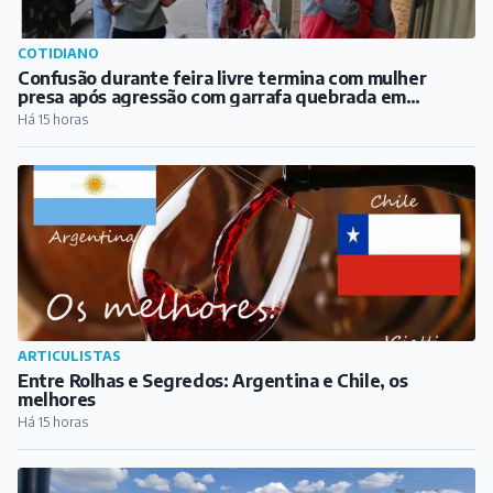
COTIDIANO
Confusão durante feira livre termina com mulher
presa após agressão com garrafa quebrada em
Barbacena
Há 15 horas
ARTICULISTAS
Entre Rolhas e Segredos: Argentina e Chile, os
melhores
Há 15 horas