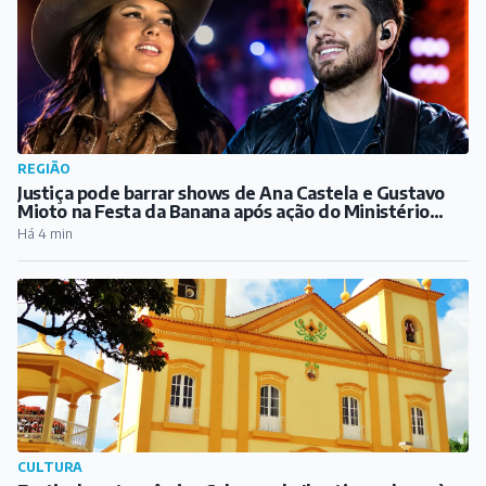
REGIÃO
Justiça pode barrar shows de Ana Castela e Gustavo
Mioto na Festa da Banana após ação do Ministério
Público
Há 4 min
CULTURA