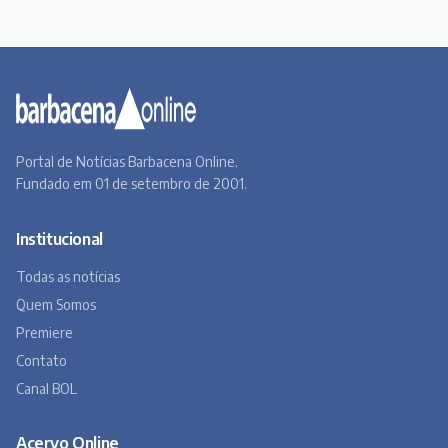
Todas as notícias
Quem Somos
Premiere
Contato
Canal BOL
Acervo Online
Barbacena, um lugar a Beira do Caminho
A história de Barbacena em fotos antigas
Museu Virtual
Museu do Tropeirismo
Copyright 2026 © Barbacena Online. Todos os direitos reservados.
Desenvolvido por
Studio Site BH
Preferências de privacidade