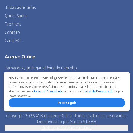
A história de Barbacena em fotos antigas
Museu Virtual
Museu do Tropeirismo
Copyright 2026 © Barbacena Online. Todos os direitos reservados.
Desenvolvido por
Studio Site BH
Preferências de privacidade
Nós usamos cookies e outras tecnologias semelhantes para melhorar a sua experiência em
nossos serviços, personalizar publicidade e recomendar conteúdo de seu interesse. Ao
utilizar nossos serviços, você está ciente dessa funcionalidade. Informamos ainda que
atualizamos nosso
Aviso de Privacidade
. Conheça nosso
Portal da Privacidade
e veja o
nosso novo Aviso.
Prosseguir