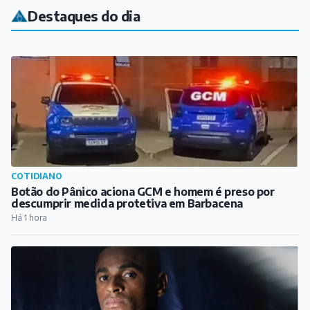
COTIDIANO
Botão do Pânico aciona GCM e homem é preso por
descumprir medida protetiva em Barbacena
Há 1 hora
ESPORTE
Natural de Carandaí, atacante Jajá marca no empate
entre Remo e Atlético-MG pelo Brasileirão
Há 11 horas