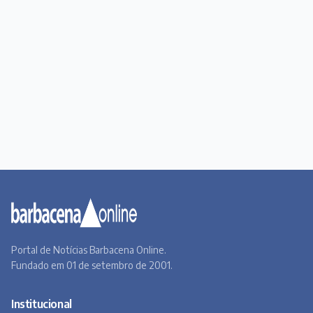
Portal de Notícias Barbacena Online.
Fundado em 01 de setembro de 2001.
Institucional
Todas as notícias
Quem Somos
Premiere
Contato
Canal BOL
Acervo Online
Barbacena, um lugar a Beira do Caminho