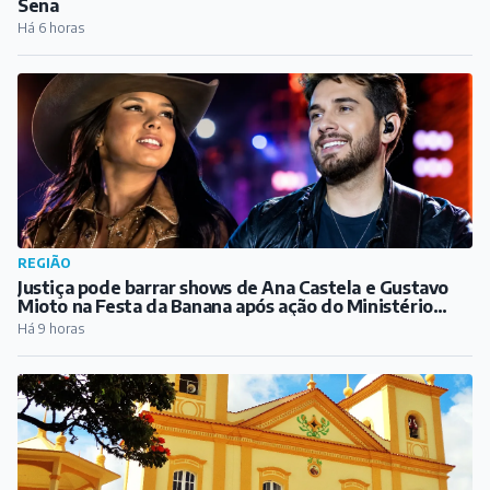
Sena
Há 6 horas
REGIÃO
Justiça pode barrar shows de Ana Castela e Gustavo
Mioto na Festa da Banana após ação do Ministério
Público
Há 9 horas