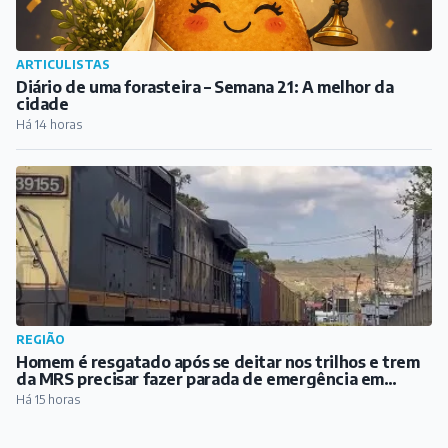
ARTICULISTAS
Diário de uma forasteira – Semana 21: A melhor da
cidade
Há 14 horas
REGIÃO
Homem é resgatado após se deitar nos trilhos e trem
da MRS precisar fazer parada de emergência em
Santos Dumont
Há 15 horas