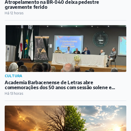
Atropelamento na BR-040 deixa pedestre
gravemente ferido
Há 12 horas
CULTURA
Academia Barbacenense de Letras abre
comemorações dos 50 anos com sessão solene e
lançamento de biografia de Guimarães Rosa
Há 13 horas