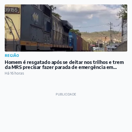
REGIÃO
Homem é resgatado após se deitar nos trilhos e trem
da MRS precisar fazer parada de emergência em
Santos Dumont
Há 16 horas
PUBLICIDADE