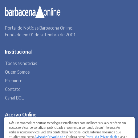
Portal de Notícias Barbacena Online.
Fundado em 01 de setembro de 2001.
Institucional
Todas as notícias
Quem Somos
Premiere
Contato
Canal BOL
Acervo Online
Nós usamos cookies e outras tecnologias semelhantes para melhorar a sua experiência em
Barbacena, um lugar a Beira do Caminho
nossos serviços, personalizar publicidade e recomendar conteúdo de seu interesse. Ao
utilizar nossos serviços, você está ciente dessa funcionalidade. Informamos ainda que
A história de Barbacena em fotos antigas
atualizamos nosso
Aviso de Privacidade
. Conheça nosso
Portal da Privacidade
e veja o