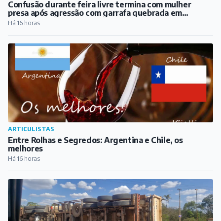
Confusão durante feira livre termina com mulher
presa após agressão com garrafa quebrada em
Barbacena
Há 16 horas
ARTICULISTAS
Entre Rolhas e Segredos: Argentina e Chile, os
melhores
Há 16 horas