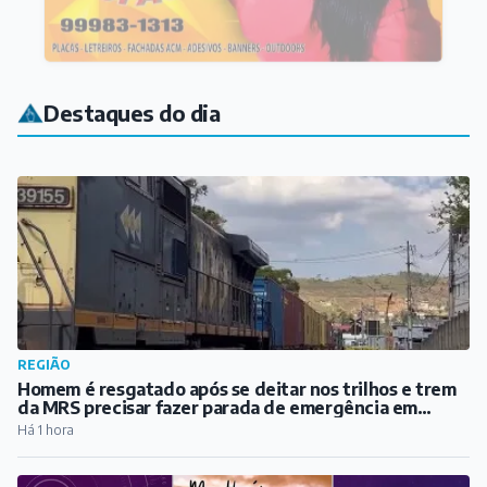
Destaques do dia
REGIÃO
Homem é resgatado após se deitar nos trilhos e trem
da MRS precisar fazer parada de emergência em
Santos Dumont
Há 1 hora