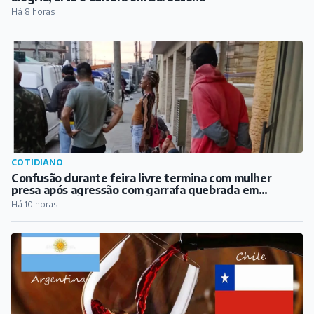
Há 8 horas
COTIDIANO
Confusão durante feira livre termina com mulher
presa após agressão com garrafa quebrada em
Barbacena
Há 10 horas