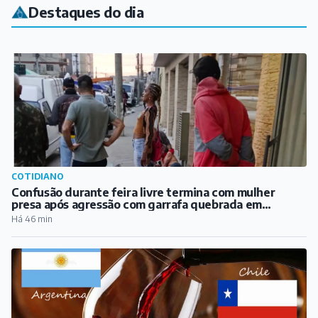
Destaques do dia
COTIDIANO
Confusão durante feira livre termina com mulher
presa após agressão com garrafa quebrada em
Barbacena
Há 46 min