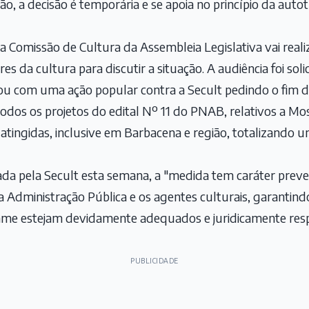
, a decisão é temporária e se apoia no princípio da auto
, a Comissão de Cultura da Assembleia Legislativa vai real
s da cultura para discutir a situação. A audiência foi sol
ou com uma ação popular contra a Secult pedindo o fim 
odos os projetos do edital Nº 11 do PNAB, relativos a Most
m atingidas, inclusive em Barbacena e região, totalizando
da pela Secult esta semana, a "medida tem caráter prev
a Administração Pública e os agentes culturais, garantin
ame estejam devidamente adequados e juridicamente res
PUBLICIDADE