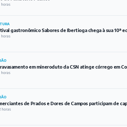
1 horas
TURA
tival gastronômico Sabores de Ibertioga chega à sua 10ª e
1 horas
IÃO
ravasamento em mineroduto da CSN atinge córrego em C
1 horas
IÃO
erciantes de Prados e Dores de Campos participam de ca
2 horas