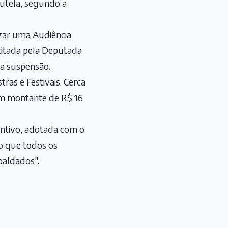
tutela, segundo a
izar uma Audiência
icitada pela Deputada
da suspensão.
ras e Festivais. Cerca
 um montante de R$ 16
entivo, adotada com o
do que todos os
paldados".