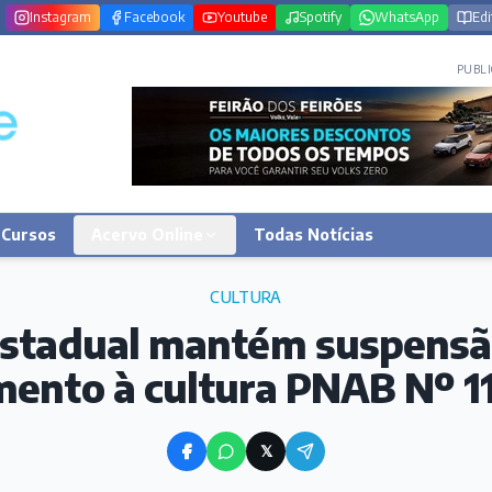
Instagram
Facebook
Youtube
Spotify
WhatsApp
Edi
PUBLI
Cursos
Acervo Online
Todas Notícias
CULTURA
stadual mantém suspensão
mento à cultura PNAB Nº 1
𝕏