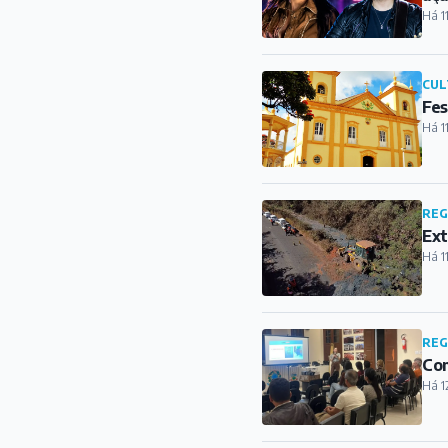
Há 1
CUL
Fes
Há 1
REG
Ext
Há 1
REG
Com
Há 1