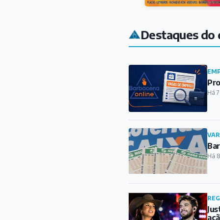
Destaques do 
EMP
Pro
Há 7
VAR
Bar
Há 8
REG
Jus
açã