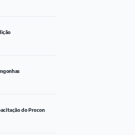
dição
ongonhas
pacitação do Procon