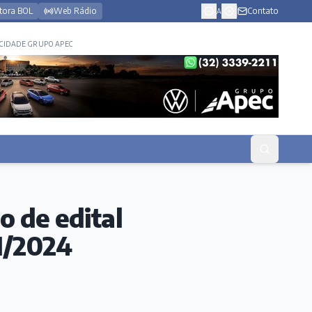
tora BOL
Web Rádio
Contato
A
CIDADE GRUPO APEC
 de edital
1/2024