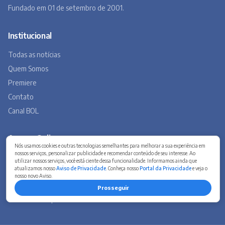
Fundado em 01 de setembro de 2001.
Institucional
Todas as notícias
Quem Somos
Premiere
Contato
Canal BOL
Acervo Online
Nós usamos cookies e outras tecnologias semelhantes para melhorar a sua experiência em
nossos serviços, personalizar publicidade e recomendar conteúdo de seu interesse. Ao
Barbacena, um lugar a Beira do Caminho
utilizar nossos serviços, você está ciente dessa funcionalidade. Informamos ainda que
atualizamos nosso
Aviso de Privacidade
. Conheça nosso
Portal da Privacidade
e veja o
A história de Barbacena em fotos antigas
nosso novo Aviso.
Museu Virtual
Prosseguir
Museu do Tropeirismo