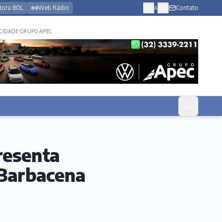
tora BOL
Web Rádio
Contato
A
CIDADE GRUPO APEC
resenta
 Barbacena