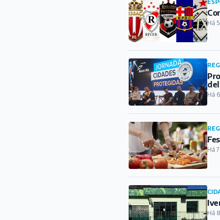
ESP
Con
Há 5
REG
Pro
del
Há 6
REG
Fes
Há 7
CID
Ive
Há 8