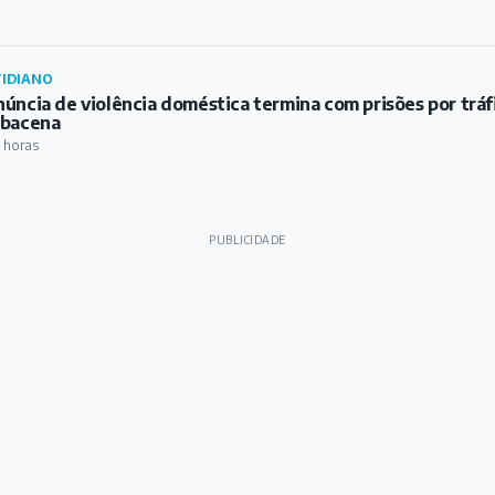
IDIANO
úncia de violência doméstica termina com prisões por trá
rbacena
 horas
PUBLICIDADE