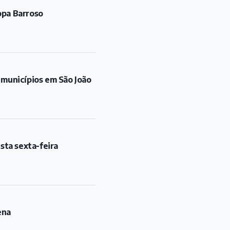
opa Barroso
 municípios em São João
sta sexta-feira
ena