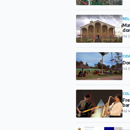
REL
Mat
do
Há 2
CID
Dom
Há 3
CUL
Fre
bar
Há 4