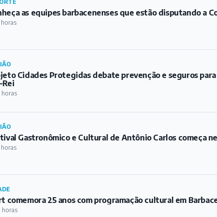
ORTE
heça as equipes barbacenenses que estão disputando a C
 horas
IÃO
jeto Cidades Protegidas debate prevenção e seguros para
-Rei
 horas
IÃO
tival Gastronômico e Cultural de Antônio Carlos começa ne
 horas
ADE
rt comemora 25 anos com programação cultural em Barbac
 horas