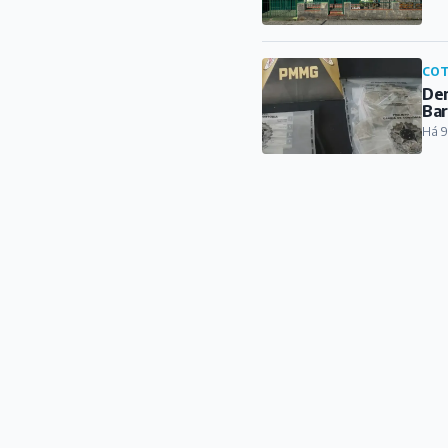
COT
Den
Ba
Há 9