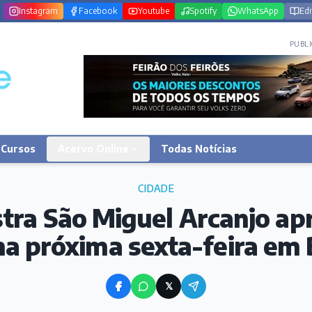
Instagram
Facebook
Youtube
Spotify
WhatsApp
Edi
PUBLI
Cursos
Acervo Online
Todas Notícias
CIDADE
tra São Miguel Arcanjo ap
na próxima sexta-feira em
𝕏