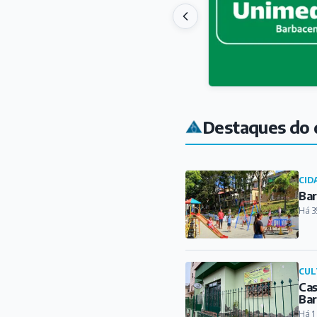
Destaques do 
CID
Bar
Há 3
CUL
Cas
Ba
Há 1