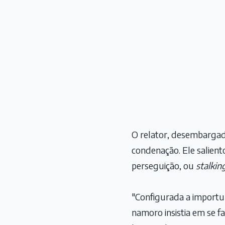
O relator, desembargad
condenação. Ele salien
perseguição, ou
stalkin
"Configurada a importu
namoro insistia em se f