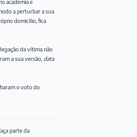
mo academia e
modo a perturbar a sua
prio domicílio, fica
alegação da vítima não
boram a sua versão,
data
haram o voto do
aça parte da