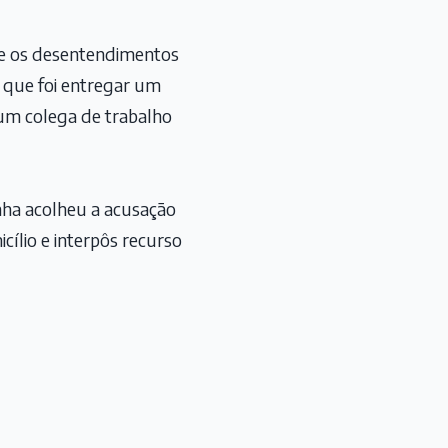
ue os desentendimentos
u que foi entregar um
 um colega de trabalho
inha acolheu a acusação
cílio e interpôs recurso