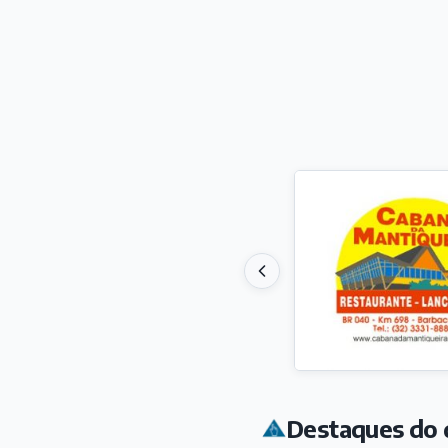
Destaques do 
EMP
Pro
Há 3
VAR