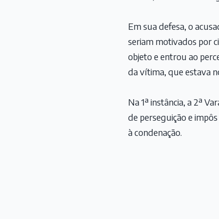
Em sua defesa, o acus
seriam motivados por ci
objeto e entrou ao perc
da vítima, que estava no
Na 1ª instância, a 2ª V
de perseguição e impôs 
à condenação.