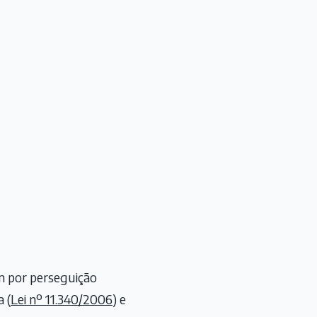
m por perseguição
 (
Lei nº 11.340/2006
) e