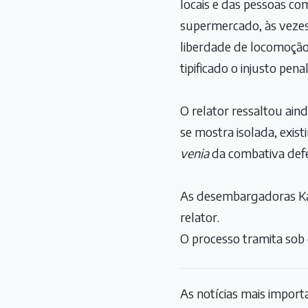
locais e das pessoas c
supermercado, às vezes
liberdade de locomoção,
tipificado o injusto pena
O relator ressaltou ain
se mostra isolada, exis
venia
da combativa defe
As desembargadoras Ká
relator.
O processo tramita sob 
As notícias mais impor