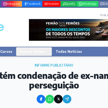
Instagram
Facebook
Youtube
Spotify
WhatsApp
Edi
PUBLI
Cursos
Acervo Online
Todas Notícias
INFORME PUBLICITÁRIO
ém condenação de ex-na
perseguição
𝕏