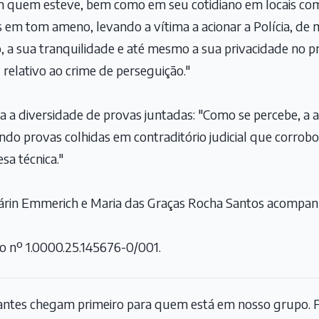
om quem esteve, bem como em seu cotidiano em locais co
 em tom ameno, levando a vítima a acionar a Polícia, de 
 a sua tranquilidade e até mesmo a sua privacidade no pró
l relativo ao crime de perseguição."
da a diversidade de provas juntadas: "Como se percebe, a 
tindo provas colhidas em contraditório judicial que corro
sa técnica."
rin Emmerich e Maria das Graças Rocha Santos acompan
o nº 1.0000.25.145676-0/001.
tantes chegam primeiro para quem está em nosso grupo. F