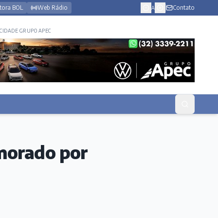
tora BOL
Web Rádio
Contato
A
CIDADE GRUPO APEC
morado por