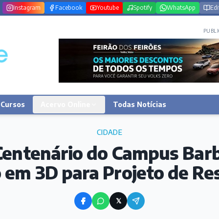
Instagram
Facebook
Youtube
Spotify
WhatsApp
Edi
PUBLI
Cursos
Acervo Online
Todas Notícias
CIDADE
Centenário do Campus Bar
em 3D para Projeto de Re
𝕏