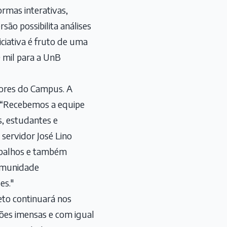
rmas interativas,
são possibilita análises
iciativa é fruto de uma
 mil para a UnB
ores do Campus. A
s: “Recebemos a equipe
s, estudantes e
 servidor José Lino
rabalhos e também
omunidade
des."
eto continuará nos
es imensas e com igual