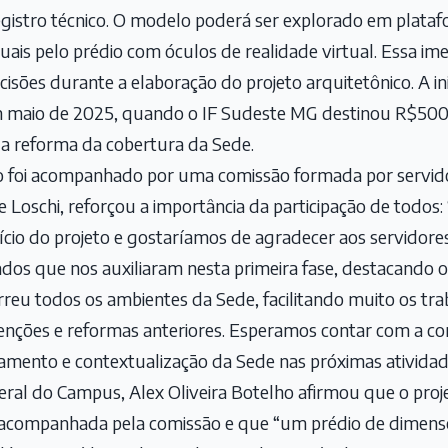
egistro técnico. O modelo poderá ser explorado em platafo
uais pelo prédio com óculos de realidade virtual. Essa imer
cisões durante a elaboração do projeto arquitetônico. A in
m maio de 2025, quando o IF Sudeste MG destinou R$500
da reforma da cobertura da Sede.
o foi acompanhado por uma comissão formada por servid
ne Loschi, reforçou a importância da participação de todo
cio do projeto e gostaríamos de agradecer aos servidore
ados que nos auxiliaram nesta primeira fase, destacando o
rreu todos os ambientes da Sede, facilitando muito os t
ções e reformas anteriores. Esperamos contar com a c
amento e contextualização da Sede nas próximas ativida
eral do Campus, Alex Oliveira Botelho afirmou que o proj
acompanhada pela comissão e que “um prédio de dimensõ