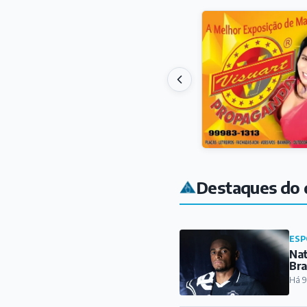
Destaques do 
ESP
Nat
Bra
Há 9