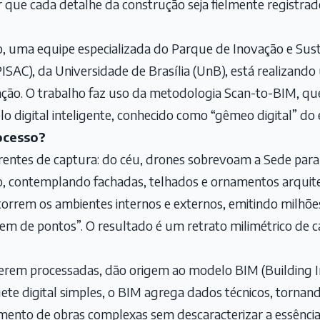
 que cada detalhe da construção seja fielmente registrad
o, uma equipe especializada do Parque de Inovação e Sus
ISAC), da Universidade de Brasília (UnB), está realiza
icação. O trabalho faz uso da metodologia Scan-to-BIM, q
digital inteligente, conhecido como “gêmeo digital” do ed
ocesso?
frentes de captura: do céu, drones sobrevoam a Sede para
o, contemplando fachadas, telhados e ornamentos arquite
correm os ambientes internos e externos, emitindo milhõ
 de pontos”. O resultado é um retrato milimétrico de ca
serem processadas, dão origem ao modelo BIM (Building 
te digital simples, o BIM agrega dados técnicos, torna
amento de obras complexas sem descaracterizar a essência