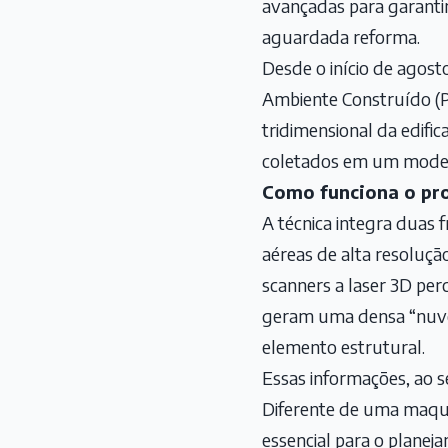
avançadas para garantir
aguardada reforma.
Desde o início de agost
Ambiente Construído (P
tridimensional da edif
coletados em um modelo 
Como funciona o pr
A técnica integra duas 
aéreas de alta resoluçã
scanners a laser 3D per
geram uma densa “nuvem
elemento estrutural.
Essas informações, ao 
Diferente de uma maque
essencial para o planej