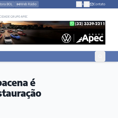
tora BOL
Web Rádio
Contato
A
CIDADE GRUPO APEC
bacena é
stauração