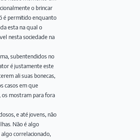
cionalmente o brincar
só é permitido enquanto
vida esta na qual o
ável nesta sociedade na
forma, subentendidos no
ator é justamente este
terem ali suas bonecas,
 os casos em que
, os mostram para fora
dosos, e até jovens, não
lhas. Não é algo
a algo correlacionado,