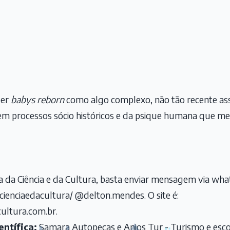
der
babys reborn
como algo complexo, não tão recente ass
m processos sócio históricos e da psique humana que m
 da Ciência e da Cultura, basta enviar mensagem via what
ienciaedacultura/ @delton.mendes. O site é:
ultura.com.br
.
ntífica:
Samara Autopeças e Anjos Tur - Turismo e esco