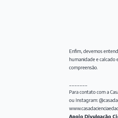
Enfim, devemos enten
humanidade e calcado e
compreensão.
_______
Para contato com a Casa
ou Instagram: @casadac
www.casadacienciaedac
Apoio Divulgação Cie