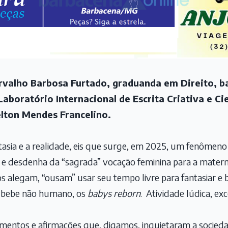
arvalho Barbosa Furtado, graduanda em Direito, 
aboratório Internacional de Escrita Criativa e Ci
elton Mendes Francelino.
ntasia e a realidade, eis que surge, em 2025, um fenômen
 e desdenha da “sagrada” vocação feminina para a mater
 alegam, “ousam” usar seu tempo livre para fantasiar e 
m bebe não humano, os
babys reborn
. Atividade lúdica, ex
amentos e afirmações que, digamos, inquietaram a soci