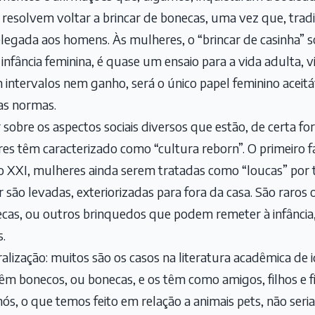
esolvem voltar a brincar de bonecas, uma vez que, tradi
relegada aos homens. Às mulheres, o “brincar de casinha” 
 a infância feminina, é quase um ensaio para a vida adulta, 
m intervalos nem ganho, será o único papel feminino aceit
 as normas.
ir sobre os aspectos sociais diversos que estão, de certa 
s têm caracterizado como “cultura reborn”. O primeiro f
o XXI, mulheres ainda serem tratadas como “loucas” por 
 são levadas, exteriorizadas para fora da casa. São raros
as, ou outros brinquedos que podem remeter à infância
s.
alização: muitos são os casos na literatura acadêmica de i
m bonecos, ou bonecas, e os têm como amigos, filhos e fi
 nós, o que temos feito em relação a animais pets, não seri