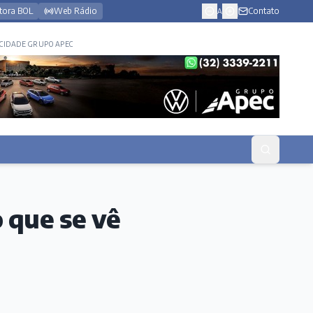
tora BOL
Web Rádio
Contato
A
CIDADE GRUPO APEC
 que se vê