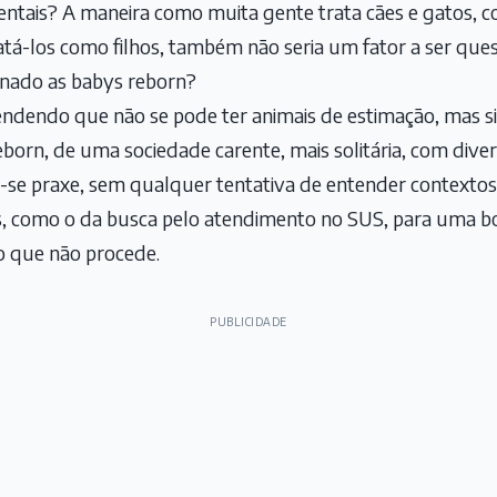
ais? A maneira como muita gente trata cães e gatos, c
ratá-los como filhos, também não seria um fator a ser q
onado as babys reborn?
endendo que não se pode ter animais de estimação, mas 
reborn, de uma sociedade carente, mais solitária, com divers
u-se praxe, sem qualquer tentativa de entender contexto
cos, como o da busca pelo atendimento no SUS, para uma b
 o que não procede.
PUBLICIDADE