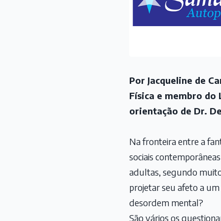
Por Jacqueline de C
Física e membro do L
orientação de Dr. D
Na fronteira entre a fa
sociais contemporâneas
adultas, segundo muitos
projetar seu afeto a u
desordem mental?
São vários os question