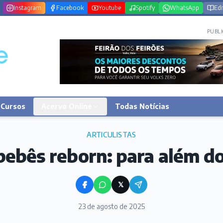
Instagram
Facebook
Youtube
Spotify
WhatsApp
Edi
PUBLI
Cursos
Acervo Online
Todas Notícias
ARTICULISTAS
bebês reborn: para além do
𝕏
23 de agosto de 2025