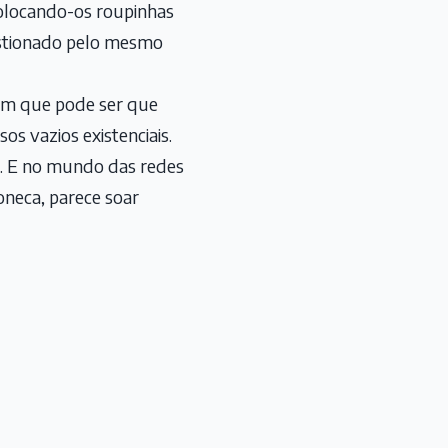
olocando-os roupinhas
uestionado pelo mesmo
sim que pode ser que
os vazios existenciais.
s. E no mundo das redes
oneca, parece soar