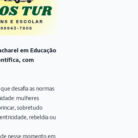
bacharel em Educação
entífica, com
o que desafia as normas
nidade: mulheres
brincar, sobretudo
centricidade, rebeldia ou
edade nesse momento em