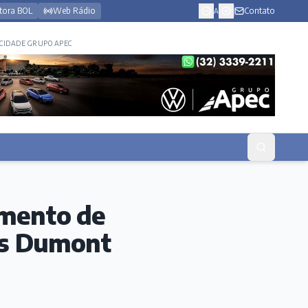
tora BOL
Web Rádio
Contato
A
CIDADE GRUPO APEC
mento de
os Dumont