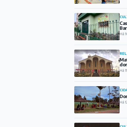
CUL
Cas
Ba
Há 1
REL
Mat
do
Há 1
CID
Dom
Há 1
CUL