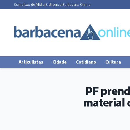
Complexo de Mídia Eletrônica Barbacena Online
Articulistas
Cidade
Cotidiano
Cultura
PF pren
material