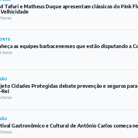
d Tafuri e Matheus Duque apresentam clássicos do Pink Fl
 Velhicidade
3 horas
ORTE
heça as equipes barbacenenses que estão disputando a C
4 horas
IÃO
jeto Cidades Protegidas debate prevenção e seguros para
-Rei
5 horas
IÃO
tival Gastronômico e Cultural de Antônio Carlos começa ne
6 horas