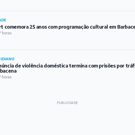
ADE
rt comemora 25 anos com programação cultural em Barbac
7 horas
IDIANO
úncia de violência doméstica termina com prisões por trá
rbacena
7 horas
PUBLICIDADE