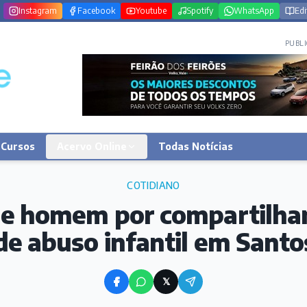
Instagram
Facebook
Youtube
Spotify
WhatsApp
Edi
PUBLI
Cursos
Acervo Online
Todas Notícias
COTIDIANO
de homem por compartilha
 de abuso infantil em Sant
𝕏