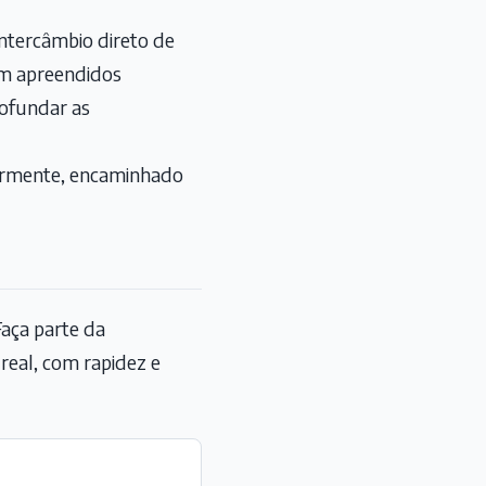
intercâmbio direto de
ram apreendidos
rofundar as
iormente, encaminhado
aça parte da
eal, com rapidez e