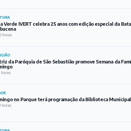
TURA
a Verde IVERT celebra 25 anos com edição especial da Bat
rbacena
0 horas
IGIÃO
riz da Paróquia de São Sebastião promove Semana da Famíl
mingo
1 horas
ADE
ingo no Parque terá programação da Biblioteca Municipa
2 horas
TURA