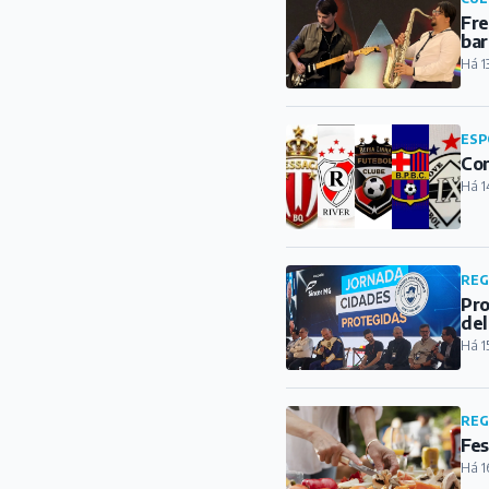
Fre
bar
Há 1
ESP
Con
Há 1
REG
Pro
del
Há 1
REG
Fes
Há 1