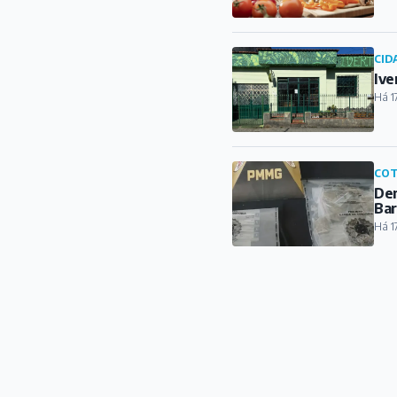
CID
Ive
Há 1
COT
Den
Ba
Há 1