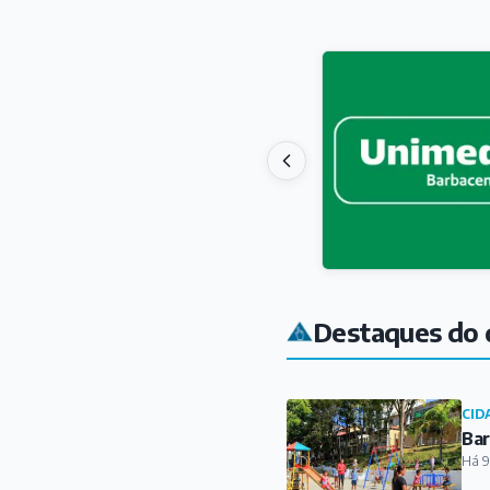
Destaques do 
CID
Bar
Há 9