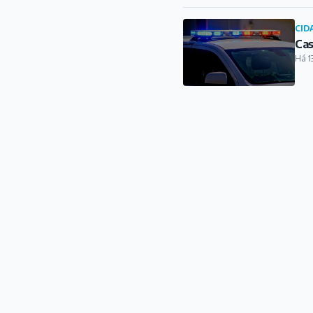
CID
Cas
Há 1