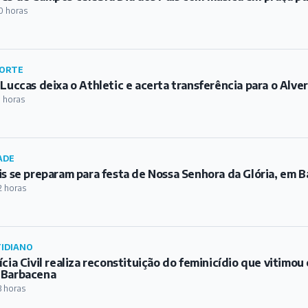
0 horas
ORTE
 Luccas deixa o Athletic e acerta transferência para o Alve
1 horas
ADE
is se preparam para festa de Nossa Senhora da Glória, em 
2 horas
IDIANO
ícia Civil realiza reconstituição do feminicídio que vitimo
 Barbacena
3 horas