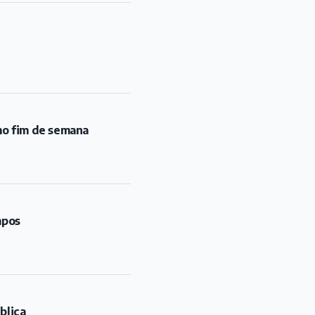
mo fim de semana
mpos
blica