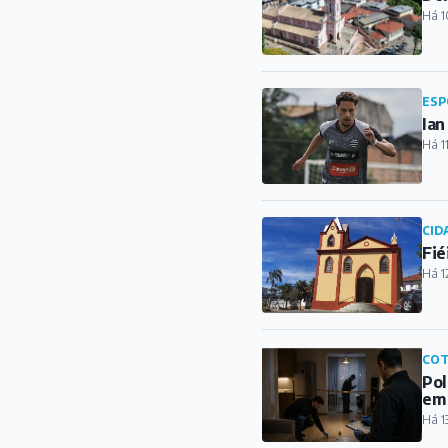
Há 1
ESP
Ian
Há 1
CID
Fié
Há 1
COT
Pol
em
Há 1