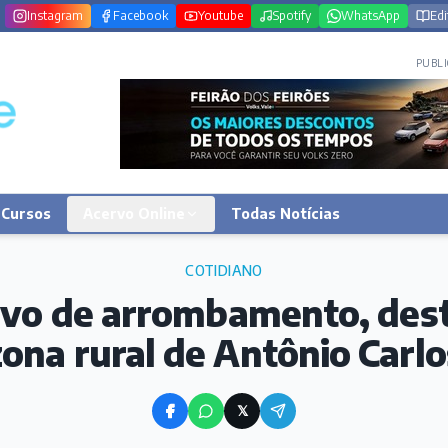
Instagram
Facebook
Youtube
Spotify
WhatsApp
Edi
PUBLI
Cursos
Acervo Online
Todas Notícias
COTIDIANO
alvo de arrombamento, des
zona rural de Antônio Carlo
𝕏