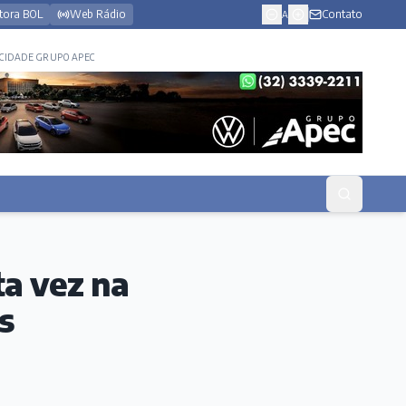
tora BOL
Web Rádio
Contato
A
CIDADE GRUPO APEC
ta vez na
s