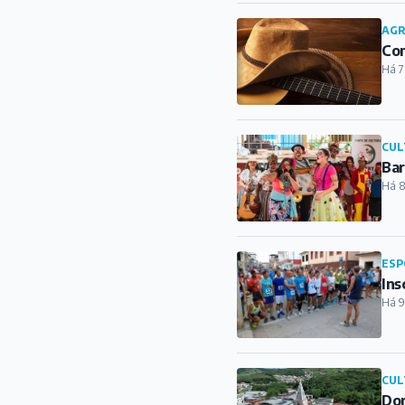
AG
Con
Há 7
CUL
Bar
Há 8
ESP
Ins
Há 9
CUL
Dor