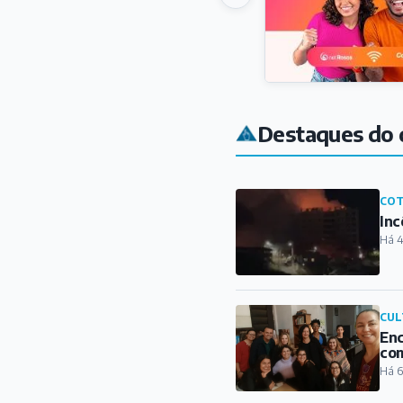
Destaques do 
COT
Inc
Há 4
CUL
Enc
com
Há 6