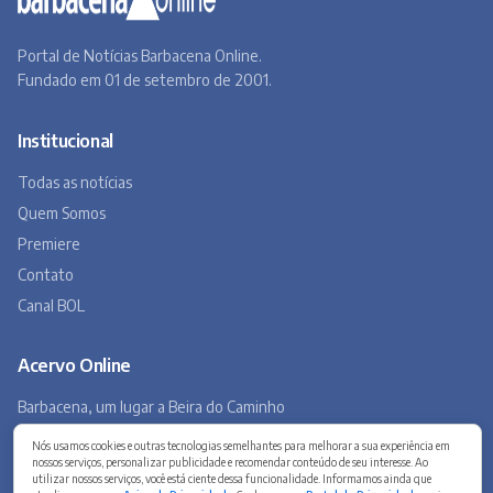
Canal BOL
Acervo Online
Barbacena, um lugar a Beira do Caminho
A história de Barbacena em fotos antigas
Museu Virtual
Museu do Tropeirismo
Copyright 2026 © Barbacena Online. Todos os direitos reservados.
Desenvolvido por
Studio Site BH
Preferências de privacidade
Nós usamos cookies e outras tecnologias semelhantes para melhorar a sua experiência em
nossos serviços, personalizar publicidade e recomendar conteúdo de seu interesse. Ao
utilizar nossos serviços, você está ciente dessa funcionalidade. Informamos ainda que