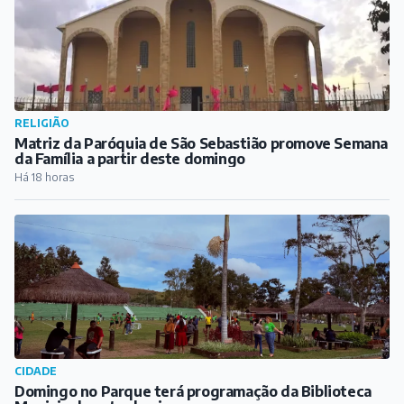
CIDADE
Domingo no Parque terá programação da Biblioteca
Municipal neste domingo
Há 19 horas
CULTURA
Fred Tafuri e Matheus Duque apresentam clássicos do
Pink Floyd ao entardecer, no bar Velhicidade
Há 20 horas