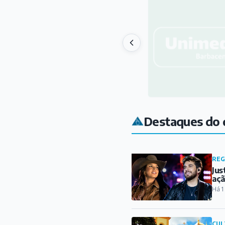
Destaques do 
REG
Jus
açã
Há 1
CUL