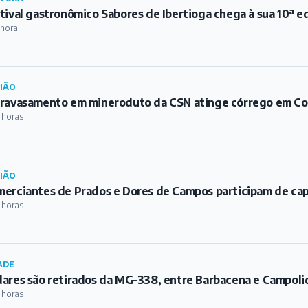
tival gastronômico Sabores de Ibertioga chega à sua 10ª e
 hora
IÃO
ravasamento em mineroduto da CSN atinge córrego em C
 horas
IÃO
erciantes de Prados e Dores de Campos participam de ca
 horas
ADE
ares são retirados da MG-338, entre Barbacena e Campoli
 horas