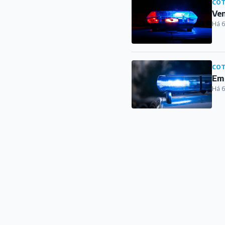
COT
Ven
Há 6
COT
Em 
Há 6