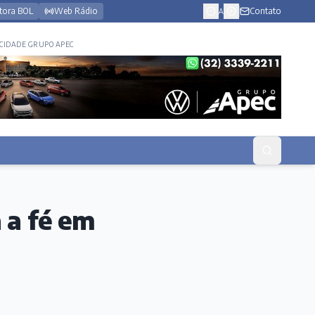
tora BOL
Web Rádio
Contato
A
CIDADE GRUPO APEC
 a fé em