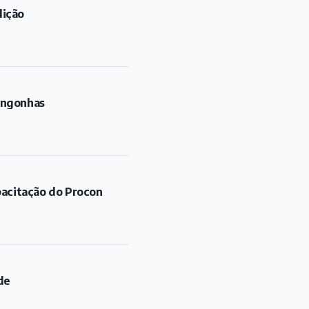
dição
ongonhas
pacitação do Procon
de