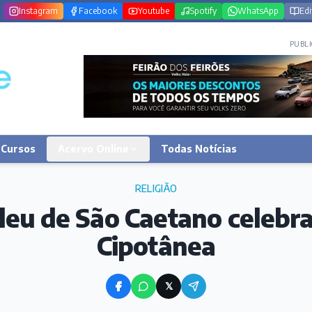
Instagram
Facebook
Youtube
Spotify
WhatsApp
Edi
PUBLI
Cursos
Acervo Online
Todas Notícias
RELIGIÃO
ileu de São Caetano celebra
Cipotânea
𝕏