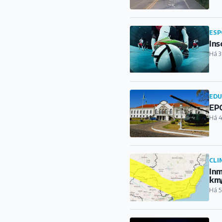
ESP
Ins
Há 3
ED
EPC
Há 4
CLI
Inm
km
Há 5