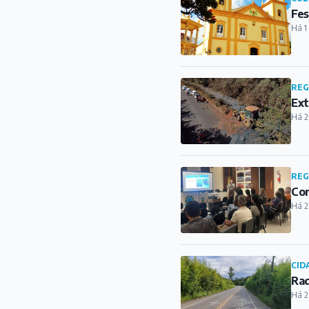
Fes
Há 1
REG
Ext
Há 2
REG
Com
Há 2
CID
Rad
Há 2