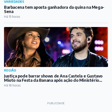
VARIEDADES
Barbacena tem aposta ganhadora da quina na Mega-
Sena
Há 15 horas
REGIÃO
Justiça pode barrar shows de Ana Castela e Gustavo
Mioto na Festa da Banana após ação do Ministério
Público
Há 18 horas
PUBLICIDADE