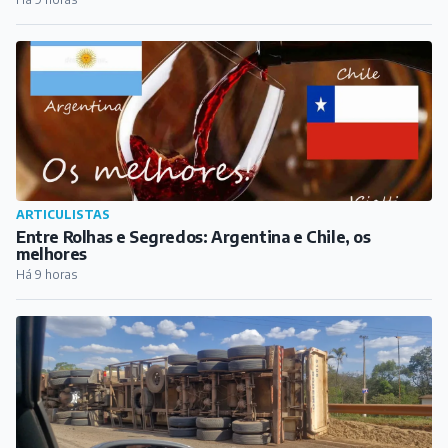
melhores
Há 9 horas
COTIDIANO
Carreta tomba na BR-040, em Congonhas, na tarde
deste sábado
Há 10 horas