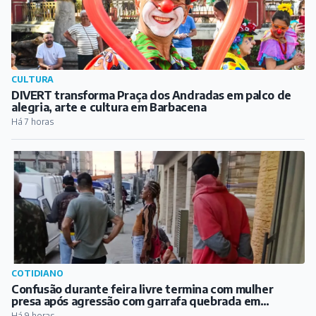
COTIDIANO
Confusão durante feira livre termina com mulher
presa após agressão com garrafa quebrada em
Barbacena
Há 9 horas
ARTICULISTAS
Entre Rolhas e Segredos: Argentina e Chile, os